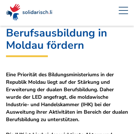
Navigieren
Seitenkontext
Inhalt
Schnellnavigation
Ein
Liechtensteinischer Entwicklungsdienst
Projekt
in
von
solidarisch.li
Berufsausbildung in
Moldau fördern
Eine Priorität des Bildungsministeriums in der
Republik Moldau liegt auf der Stärkung und
Erweiterung der dualen Berufsbildung. Daher
wurde der LED angefragt, die moldawische
Industrie- und Handelskammer (IHK) bei der
Ausweitung ihrer Aktivitäten im Bereich der dualen
Berufsbildung zu unterstützen.