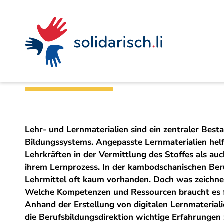
Navigieren
Seitenkontext
Inhalt
Schnellnavigation
Ein
Liechtensteinischer Entwicklungsdienst
Projekt
in
von
Digitale Unterric
solidarisch.li
Lehr- und Lernmaterialien sind ein zentraler Besta
Bildungssystems. Angepasste Lernmaterialien hel
Lehrkräften in der Vermittlung des Stoffes als au
ihrem Lernprozess. In der kambodschanischen Ber
Lehrmittel oft kaum vorhanden. Doch was zeichnet
Welche Kompetenzen und Ressourcen braucht es f
Anhand der Erstellung von digitalen Lernmateriali
die Berufsbildungsdirektion wichtige Erfahrunge