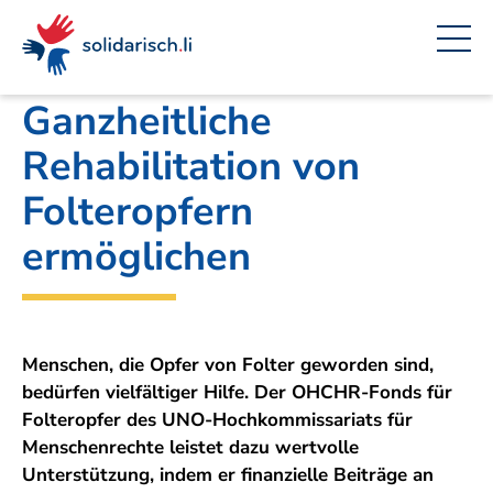
Navigieren
Seitenkontext
Inhalt
Schnellnavigation
Ein
Amt für Auswärtige Angelegenheiten
Projekt
in
von
solidarisch.li
Ganzheitliche
Rehabilitation von
Folteropfern
ermöglichen
Menschen, die Opfer von Folter geworden sind,
bedürfen vielfältiger Hilfe. Der OHCHR-Fonds für
Folteropfer des UNO-Hochkommissariats für
Menschenrechte leistet dazu wertvolle
Unterstützung, indem er finanzielle Beiträge an