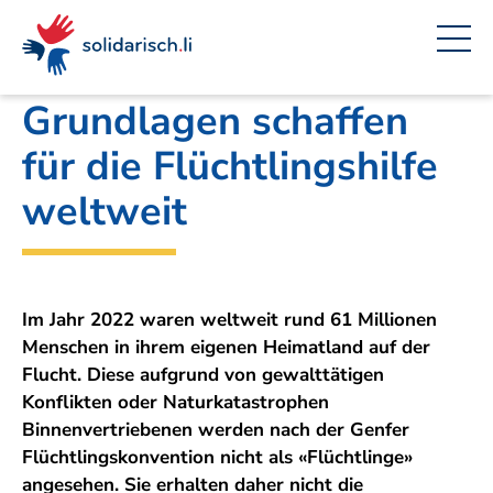
Navigieren
Seitenkontext
Inhalt
Schnellnavigation
Ein
Amt für Auswärtige Angelegenheiten
Projekt
in
von
solidarisch.li
Grundlagen schaffen
für die Flüchtlingshilfe
weltweit
Im Jahr 2022 waren weltweit rund 61 Millionen
Menschen in ihrem eigenen Heimatland auf der
Flucht. Diese aufgrund von gewalttätigen
Konflikten oder Naturkatastrophen
Binnenvertriebenen werden nach der Genfer
Flüchtlingskonvention nicht als «Flüchtlinge»
angesehen. Sie erhalten daher nicht die