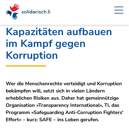
Navigieren
Seitenkontext
Inhalt
Schnellnavigation
Ein
Amt für Auswärtige Angelegenheiten
Projekt
in
von
solidarisch.li
Kapazitäten aufbauen
im Kampf gegen
Korruption
Wer die Menschenrechte verteidigt und Korruption
bekämpfen will, setzt sich in vielen Ländern
erheblichen Risiken aus. Daher hat gemeinnützige
Organisation «Transparency International», TI, das
Programm «Safeguarding Anti-Corruption Fighters'
Effort» – kurz: SAFE – ins Leben gerufen.