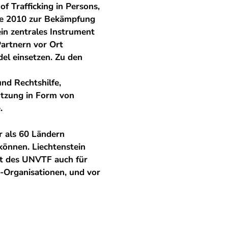
f Trafficking in Persons,
de 2010 zur Bekämpfung
ein zentrales Instrument
artnern vor Ort
del einsetzen. Zu den
nd Rechtshilfe,
ützung in Form von
.
 als 60 Ländern
können. Liechtenstein
nt des UNVTF auch für
»-Organisationen, und vor