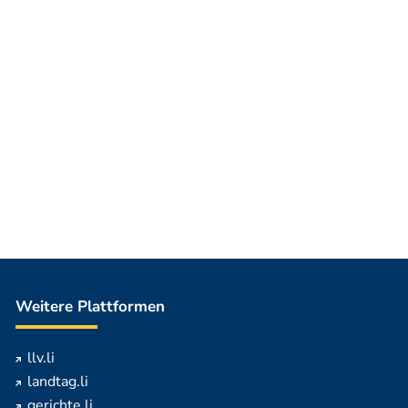
Weitere Plattformen
llv.li
landtag.li
gerichte.li