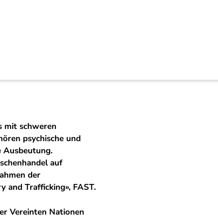
bekämpfen und Opfe
s mit schweren
hören psychische und
he Ausbeutung.
nschenhandel auf
Rahmen der
ry and Trafficking», FAST.
er Vereinten Nationen