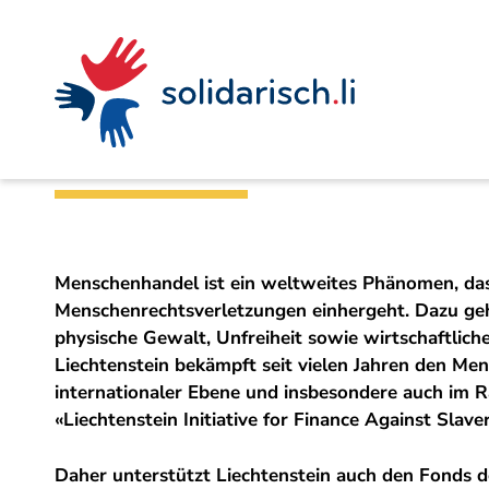
Navigieren
Seitenkontext
Inhalt
Schnellnavigation
Ein
Amt für Auswärtige Angelegenheiten
Projekt
in
von
Menschenhandel 
solidarisch.li
Menschenhandel ist ein weltweites Phänomen, da
Menschenrechtsverletzungen einhergeht. Dazu ge
physische Gewalt, Unfreiheit sowie wirtschaftlic
Liechtenstein bekämpft seit vielen Jahren den Me
internationaler Ebene und insbesondere auch im 
«Liechtenstein Initiative for Finance Against Slave
Daher unterstützt Liechtenstein auch den Fonds d