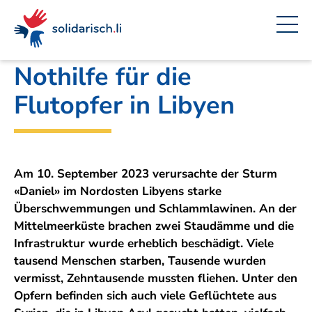
Navigieren
Seitenkontext
Inhalt
Schnellnavigation
Ein
Amt für Auswärtige Angelegenheiten
Projekt
in
von
solidarisch.li
Nothilfe für die
Flutopfer in Libyen
Am 10. September 2023 verursachte der Sturm
«Daniel» im Nordosten Libyens starke
Überschwemmungen und Schlammlawinen. An der
Mittelmeerküste brachen zwei Staudämme und die
Infrastruktur wurde erheblich beschädigt. Viele
tausend Menschen starben, Tausende wurden
vermisst, Zehntausende mussten fliehen. Unter den
Opfern befinden sich auch viele Geflüchtete aus