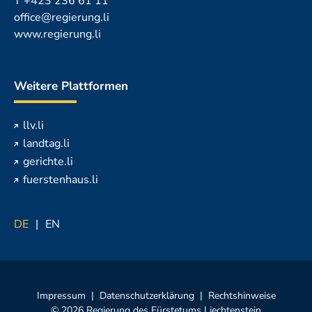
T
+423 236 61 11
office@regierung.li
www.regierung.li
Weitere Plattformen
llv.li
landtag.li
gerichte.li
fuerstenhaus.li
DE
EN
Impressum
Datenschutzerklärung
Rechtshinweise
© 2026 Regierung des Fürstetums Liechtenstein