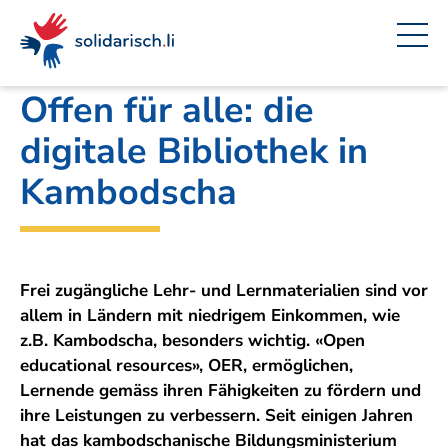
Navigieren
Seitenkontext
Inhalt
Schnellnavigation
Ein
Liechtensteinischer Entwicklungsdienst
Projekt
in
von
solidarisch.li
Offen für alle: die
digitale Bibliothek in
Kambodscha
Frei zugängliche Lehr- und Lernmaterialien sind vor
allem in Ländern mit niedrigem Einkommen, wie
z.B. Kambodscha, besonders wichtig. «Open
educational resources», OER, ermöglichen,
Lernende gemäss ihren Fähigkeiten zu fördern und
ihre Leistungen zu verbessern. Seit einigen Jahren
hat das kambodschanische Bildungsministerium