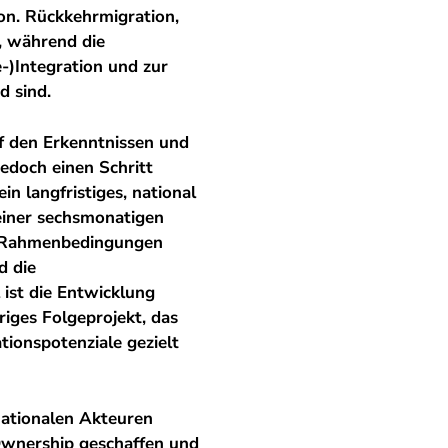
on. Rückkehrmigration,
, während die
e-)Integration und zur
d sind.
f den Erkenntnissen und
edoch einen Schritt
in langfristiges, national
einer sechsmonatigen
he Rahmenbedingungen
d die
 ist die Entwicklung
iges Folgeprojekt, das
tionspotenziale gezielt
nationalen Akteuren
Ownership geschaffen und