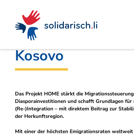
Navigieren
Seitenkontext
Inhalt
Schnellnavigation
Ein
Amt für Auswärtige Angelegenheiten
Projekt
in
von
Projekt HOME – Mi
solidarisch.li
Kosovo
Das Projekt HOME stärkt die Migrationssteuerung
Diasporainvestitionen und schafft Grundlagen für 
(Re-)Integration – mit direktem Beitrag zur Stabi
der Herkunftsregion.
Mit einer der höchsten Emigrationsraten weltweit