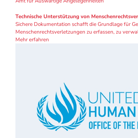
Ein
Amt für Auswärtige Angelegenheiten
Projekt
von
Technische Unterstützung von Menschenrechtsver
Sichere Dokumentation schafft die Grundlage für G
Menschenrechtsverletzungen zu erfassen, zu verwalt
Mehr erfahren