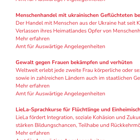
Projekt
von
Menschenhandel mit ukrainischen Geflüchteten b
Der Handel mit Menschen aus der Ukraine hat seit 
Verlassen ihres Heimatlandes Opfer von Menschenh
Mehr erfahren
Ein
Amt für Auswärtige Angelegenheiten
Projekt
von
Gewalt gegen Frauen bekämpfen und verhüten
Weltweit erlebt jede zweite Frau körperliche oder s
sowie in zahlreichen Ländern auch im staatlichen 
Mehr erfahren
Ein
Amt für Auswärtige Angelegenheiten
Projekt
von
LieLa-Sprachkurse für Flüchtlinge und Einheimische
LieLa fördert Integration, soziale Kohäsion und Zuku
stärken Bildungschancen, Teilhabe und Rückkehrmö
Mehr erfahren