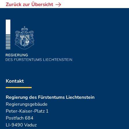
Zurück zur Übersicht
Fusszeile
Kontakt
Regierung des Fürstentums Liechtenstein
Regierungsgebäude
Peter-Kaiser-Platz 1
Postfach 684
LI-9490 Vaduz