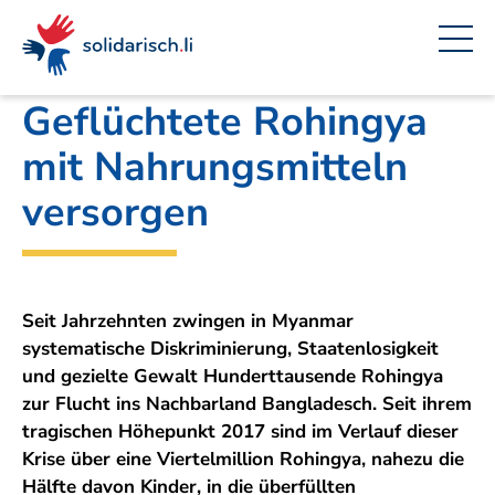
Navigieren
Seitenkontext
Inhalt
Schnellnavigation
Ein
Amt für Auswärtige Angelegenheiten
Projekt
in
von
solidarisch.li
Geflüchtete Rohingya
mit Nahrungsmitteln
versorgen
Seit Jahrzehnten zwingen in Myanmar
systematische Diskriminierung, Staatenlosigkeit
und gezielte Gewalt Hunderttausende Rohingya
zur Flucht ins Nachbarland Bangladesch. Seit ihrem
tragischen Höhepunkt 2017 sind im Verlauf dieser
Krise über eine Viertelmillion Rohingya, nahezu die
Hälfte davon Kinder, in die überfüllten