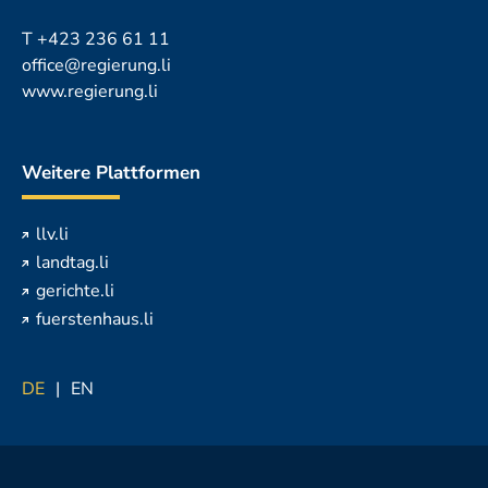
T
+423 236 61 11
office@regierung.li
www.regierung.li
Weitere Plattformen
llv.li
landtag.li
gerichte.li
fuerstenhaus.li
DE
EN