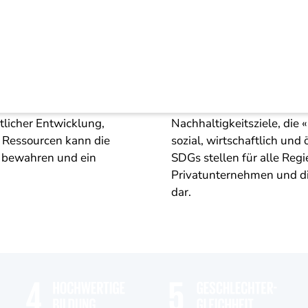
keitsziele (SDGs)
ere gemeinsame Zukunft.
Mit der Agenda 2030 hat 
licher Entwicklung,
Nachhaltigkeitsziele, die
 Ressourcen kann die
sozial, wirtschaftlich und
 bewahren und ein
SDGs stellen für alle Regi
Privatunternehmen und d
dar.