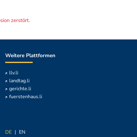
ion zerstört.
Weitere Plattformen
llv.li
landtag.li
gerichte.li
fuerstenhaus.li
DE
EN