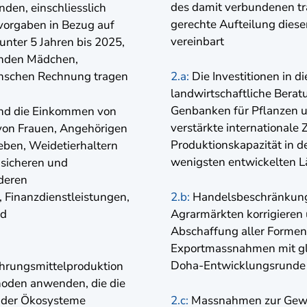
des damit verbundenen tr
den, einschliesslich
gerechte Aufteilung dieser
lvorgaben in Bezug auf
vereinbart
ter 5 Jahren bis 2025,
enden Mädchen,
enschen Rechnung tragen
2.a:
Die Investitionen in d
landwirtschaftliche Berat
Genbanken für Pflanzen u
 und die Einkommen von
verstärkte internationale
von Frauen, Angehörigen
Produktionskapazität in 
ieben, Weidetierhaltern
wenigsten entwickelten L
 sicheren und
deren
 Finanzdienstleistungen,
2.b:
Handelsbeschränkunge
nd
Agrarmärkten korrigieren 
Abschaffung aller Formen
Exportmassnahmen mit gl
Doha-Entwicklungsrunde
ahrungsmittelproduktion
thoden anwenden, die die
ng der Ökosysteme
2.c:
Massnahmen zur Gewäh