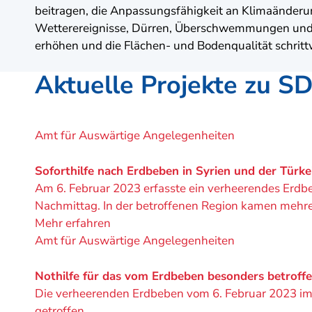
beitragen, die Anpassungsfähigkeit an Klimaänder
Wetterereignisse, Dürren, Überschwemmungen und
erhöhen und die Flächen- und Bodenqualität schritt
Aktuelle Projekte zu S
Ein
Amt für Auswärtige Angelegenheiten
Projekt
von
Soforthilfe nach Erdbeben in Syrien und der Türke
Am 6. Februar 2023 erfasste ein verheerendes Erdb
Nachmittag. In der betroffenen Region kamen meh
Mehr erfahren
Ein
Amt für Auswärtige Angelegenheiten
Projekt
von
Nothilfe für das vom Erdbeben besonders betroff
Die verheerenden Erdbeben vom 6. Februar 2023 im 
getroffen.