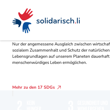
Navigieren
Seitenkontext
Inhalt
Schnellnavigation
Die 17 Nachhaltig
in
solidarisch.li
Nachhaltige Entwicklung ist der Schlüssel für uns
Nur der angemessene Ausgleich zwischen wirtschaft
sozialem Zusammenhalt und Schutz der natürlichen
Lebensgrundlagen auf unserem Planeten dauerhaft
menschenwürdiges Leben ermöglichen.
Mehr zu den 17 SDGs