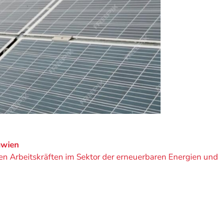
awien
rten Arbeitskräften im Sektor der erneuerbaren Energien u