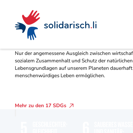
Navigieren
Seitenkontext
Inhalt
Schnellnavigation
Die 17 Nachhaltig
in
solidarisch.li
Nachhaltige Entwicklung ist der Schlüssel für uns
Nur der angemessene Ausgleich zwischen wirtschaft
sozialem Zusammenhalt und Schutz der natürlichen
Lebensgrundlagen auf unserem Planeten dauerhaft
menschenwürdiges Leben ermöglichen.
Mehr zu den 17 SDGs