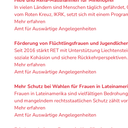
Hilfe und Reha-Massnahmen für Minenopfer
In vielen Ländern sind Menschen täglich gefährdet,
vom Roten Kreuz, IKRK, setzt sich mit einem Program
Mehr erfahren
Ein
Amt für Auswärtige Angelegenheiten
Projekt
von
Förderung von Flüchtlingsfrauen und Jugendlichen
Seit 2016 stärkt RET mit Unterstützung Liechtenstein
soziale Kohäsion und sichere Rückkehrperspektiven.
Mehr erfahren
Ein
Amt für Auswärtige Angelegenheiten
Projekt
von
Mehr Schutz bei Wahlen für Frauen in Lateinamer
Frauen in Lateinamerika sind vielfältigen Bedrohung
und mangelndem rechtsstaatlichen Schutz zählt vor
Mehr erfahren
Ein
Amt für Auswärtige Angelegenheiten
Projekt