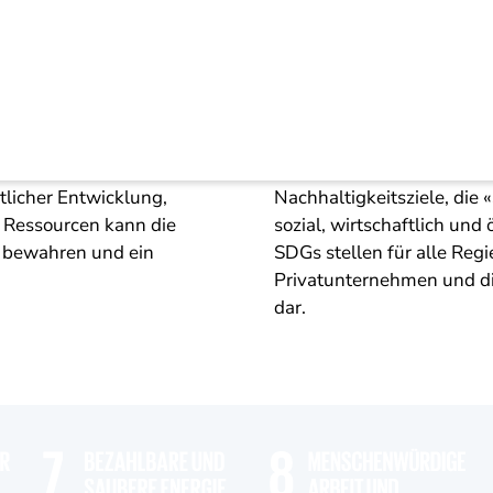
keitsziele (SDGs)
ere gemeinsame Zukunft.
Mit der Agenda 2030 hat 
licher Entwicklung,
Nachhaltigkeitsziele, die
 Ressourcen kann die
sozial, wirtschaftlich und
 bewahren und ein
SDGs stellen für alle Regi
Privatunternehmen und d
dar.