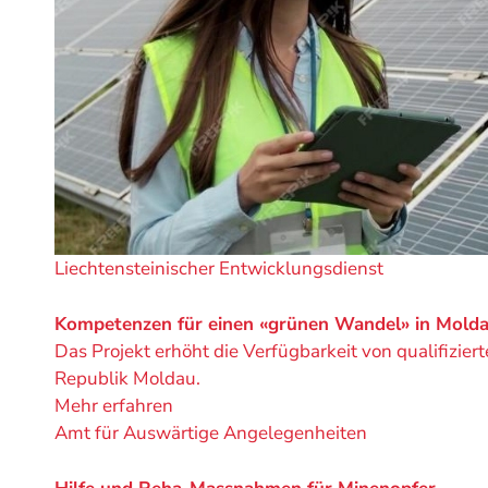
Ein
Liechtensteinischer Entwicklungsdienst
Projekt
von
Kompetenzen für einen «grünen Wandel» in Mold
Das Projekt erhöht die Verfügbarkeit von qualifizie
Republik Moldau.
Mehr erfahren
Ein
Amt für Auswärtige Angelegenheiten
Projekt
von