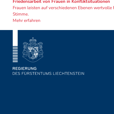
von
Friedensarbeit von Frauen in Konfliktsituationen
Frauen leisten auf verschiedenen Ebenen wertvolle F
Stimme.
Mehr erfahren
Fusszeile