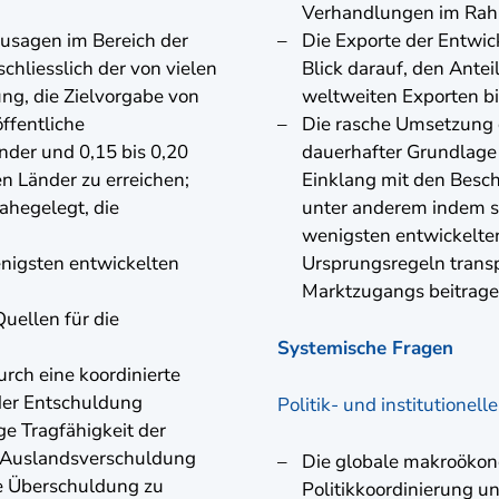
Verhandlungen im Rah
 Zusagen im Bereich der
Die Exporte der Entwic
schliesslich der von vielen
Blick darauf, den Ante
ng, die Zielvorgabe von
weltweiten Exporten b
ffentliche
Die rasche Umsetzung 
nder und 0,15 bis 0,20
dauerhafter Grundlage 
n Länder zu erreichen;
Einklang mit den Besch
ahegelegt, die
unter anderem indem si
wenigsten entwickelte
nigsten entwickelten
Ursprungsregeln transp
Marktzugangs beitrag
Quellen für die
Systemische Fragen
urch eine koordinierte
 der Entschuldung
Politik- und institutionel
e Tragfähigkeit der
r Auslandsverschuldung
Die globale makroökono
e Überschuldung zu
Politikkoordinierung u