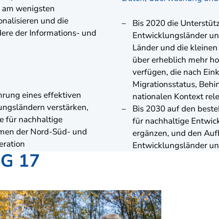
e am wenigsten
onalisieren und die
Bis 2020 die Unterstüt
ere der Informations- und
Entwicklungsländer un
Länder und die kleinen
über erheblich mehr ho
verfügen, die nach Eink
Migrationsstatus, Behi
hrung eines effektiven
nationalen Kontext rel
ungsländern verstärken,
Bis 2030 auf den beste
e für nachhaltige
für nachhaltige Entwic
hmen der Nord-Süd- und
ergänzen, und den Aufb
ration
Entwicklungsländer un
DG 17