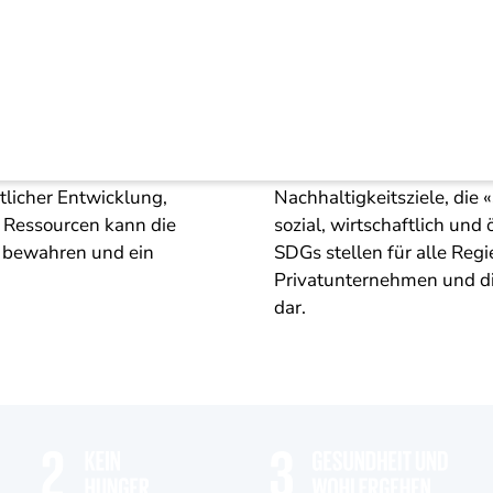
keitsziele (SDGs)
ere gemeinsame Zukunft.
Mit der Agenda 2030 hat 
licher Entwicklung,
Nachhaltigkeitsziele, die
 Ressourcen kann die
sozial, wirtschaftlich und
 bewahren und ein
SDGs stellen für alle Regi
Privatunternehmen und d
dar.