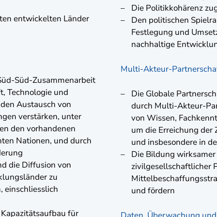
Die Politikkohärenz zu
sten entwickelten Länder
Den politischen Spielr
Festlegung und Umsetz
nachhaltige Entwicklun
Multi-Akteur-Partnerscha
d Süd-Süd-Zusammenarbeit
t, Technologie und
Die Globale Partnersch
 den Austausch von
durch Multi-Akteur-Pa
gen verstärken, unter
von Wissen, Fachkenntn
hen den vorhandenen
um die Erreichung der 
nten Nationen, und durch
und insbesondere in d
derung
Die Bildung wirksamer ö
nd die Diffusion von
zivilgesellschaftliche
klungsländer zu
Mittelbeschaffungsstra
 einschliesslich
und fördern
Kapazitätsaufbau für
Daten, Überwachung und