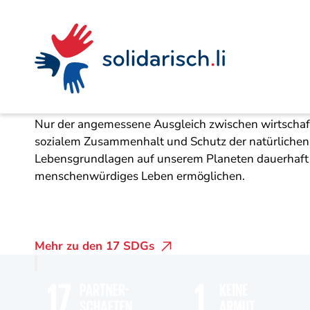
Navigieren
Seitenkontext
Inhalt
Schnellnavigation
Die 17 Nachhaltig
in
solidarisch.li
Nachhaltige Entwicklung ist der Schlüssel für uns
Nur der angemessene Ausgleich zwischen wirtschaft
sozialem Zusammenhalt und Schutz der natürlichen
Lebensgrundlagen auf unserem Planeten dauerhaft
menschenwürdiges Leben ermöglichen.
Mehr zu den 17 SDGs