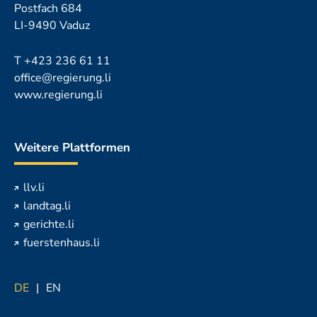
Postfach 684
LI-9490 Vaduz
T
+423 236 61 11
office@regierung.li
www.regierung.li
Weitere Plattformen
llv.li
landtag.li
gerichte.li
fuerstenhaus.li
DE
EN