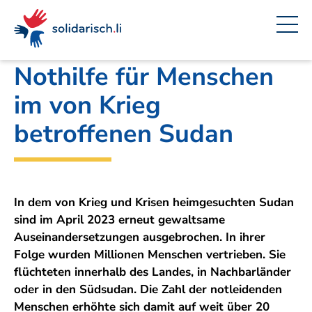
Navigieren
Seitenkontext
Inhalt
Schnellnavigation
Ein
Amt für Auswärtige Angelegenheiten
Projekt
in
von
solidarisch.li
Nothilfe für Menschen
im von Krieg
betroffenen Sudan
In dem von Krieg und Krisen heimgesuchten Sudan
sind im April 2023 erneut gewaltsame
Auseinandersetzungen ausgebrochen. In ihrer
Folge wurden Millionen Menschen vertrieben. Sie
flüchteten innerhalb des Landes, in Nachbarländer
oder in den Südsudan. Die Zahl der notleidenden
Menschen erhöhte sich damit auf weit über 20