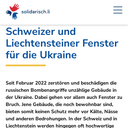
Navigieren
Seitenkontext
Inhalt
Schnellnavigation
Ein
Amt für Auswärtige Angelegenheiten
Projekt
in
von
solidarisch.li
Schweizer und
Liechtensteiner Fenster
für die Ukraine
Seit Februar 2022 zerstören und beschädigen die
russischen Bombenangriffe unzählige Gebäude in
der Ukraine. Dabei gehen vor allem auch Fenster zu
Bruch. Jene Gebäude, die noch bewohnbar sind,
bieten somit keinen Schutz mehr vor Kälte, Nässe
und anderen Bedrohungen. In der Schweiz und in
Liechtenstein werden hingegen oft hochwertige