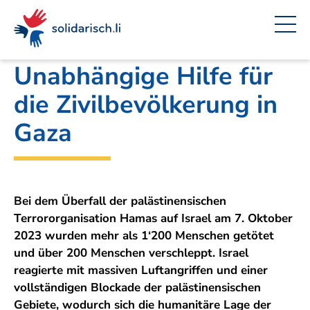
Navigieren
Seitenkontext
Inhalt
Schnellnavigation
Ein
Amt für Auswärtige Angelegenheiten
Projekt
in
von
solidarisch.li
Unabhängige Hilfe für
die Zivilbevölkerung in
Gaza
Bei dem Überfall der palästinensischen
Terrororganisation Hamas auf Israel am 7. Oktober
2023 wurden mehr als 1‘200 Menschen getötet
und über 200 Menschen verschleppt. Israel
reagierte mit massiven Luftangriffen und einer
vollständigen Blockade der palästinensischen
Gebiete, wodurch sich die humanitäre Lage der