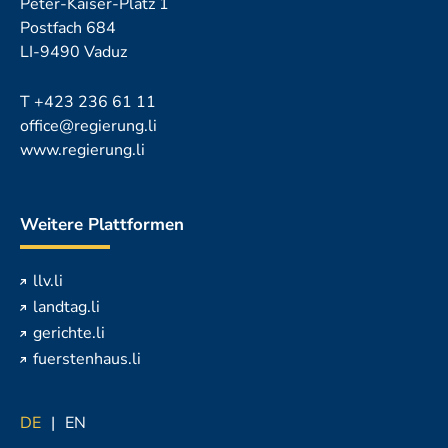
Peter-Kaiser-Platz 1
Postfach 684
LI-9490 Vaduz
T
+423 236 61 11
office@regierung.li
www.regierung.li
Weitere Plattformen
llv.li
landtag.li
gerichte.li
fuerstenhaus.li
DE
EN