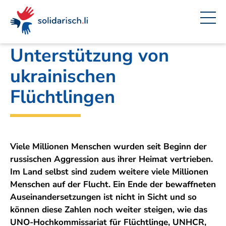
Navigieren
Seitenkontext
Inhalt
Schnellnavigation
Ein
Amt für Auswärtige Angelegenheiten
Projekt
in
von
solidarisch.li
Unterstützung von
ukrainischen
Flüchtlingen
Viele Millionen Menschen wurden seit Beginn der
russischen Aggression aus ihrer Heimat vertrieben.
Im Land selbst sind zudem weitere viele Millionen
Menschen auf der Flucht. Ein Ende der bewaffneten
Auseinandersetzungen ist nicht in Sicht und so
können diese Zahlen noch weiter steigen, wie das
UNO-Hochkommissariat für Flüchtlinge, UNHCR,