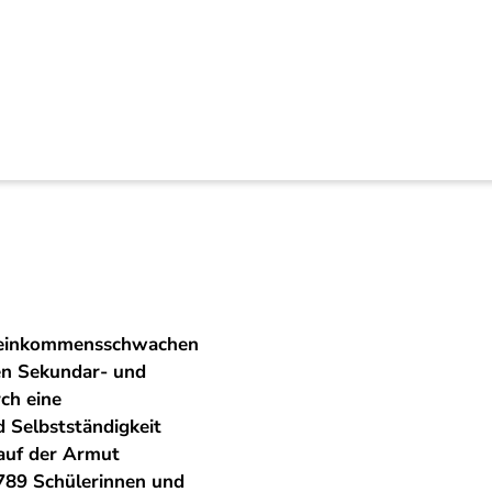
h technische Berufs
us einkommensschwachen
en Sekundar- und
ch eine
 Selbstständigkeit
lauf der Armut
789 Schülerinnen und