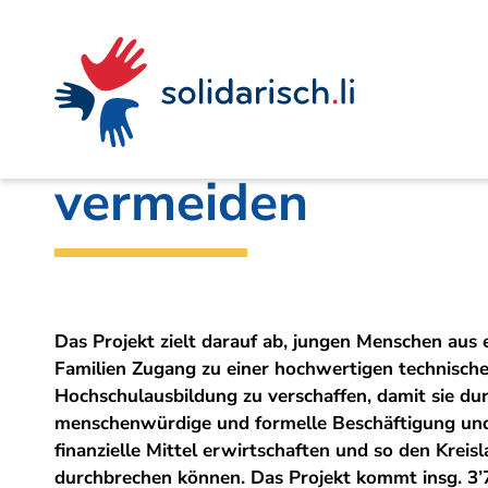
Navigieren
Seitenkontext
Inhalt
Schnellnavigation
Ein
Liechtensteinischer Entwicklungsdienst
Projekt
in
von
Jugendarmut durc
solidarisch.li
vermeiden
Das Projekt zielt darauf ab, jungen Menschen a
Familien Zugang zu einer hochwertigen technisch
Hochschulausbildung zu verschaffen, damit sie dur
menschenwürdige und formelle Beschäftigung und
finanzielle Mittel erwirtschaften und so den Kreis
durchbrechen können. Das Projekt kommt insg. 3’